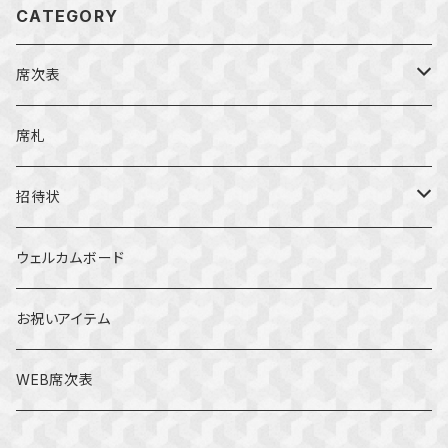
CATEGORY
席次表
二つ折り
席札
三つ折り
招待状
巻物タイプ
ビンテージ
ウェルカムボード
ティファニー風
リーフ
お祝いアイテム
ビンテージ
WEB席次表
和風