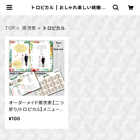
トロピカル | おしゃれ楽しい結婚式・
お祝いアイテム作成 ペーパーさん★
TOP
席次表
トロピカル
オーダーメイド席次表【二つ
折り/トロピカル】メニュー
表 プロフィール ウェディン
¥100
グ 結婚式 ボタニカル 南国
★送料無料