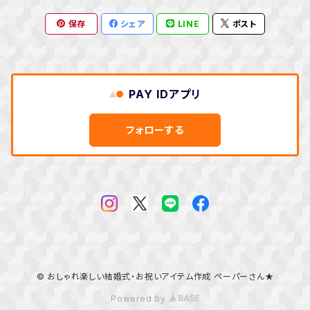
保存
シェア
LINE
ポスト
ボタニカル
リーフ
PAY IDアプリ
パステル
フォローする
さくら
トロピカル
ナイトウェディング
© おしゃれ楽しい結婚式・お祝いアイテム作成 ペーパーさん★
ホワイトウェディング
Powered by