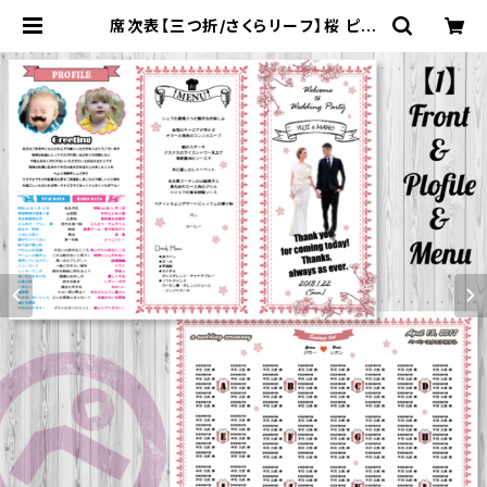
席次表【三つ折/さくらリーフ】桜 ピン
ク ウェディング 結婚式 似顔絵 写真入
り オーダーメイド 春婚 | おしゃれ楽
しい結婚式・お祝いアイテム作成 ペー
パーさん★