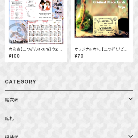
席次表【三つ折/Sakura】ウェデ
オリジナル席札 【二つ折り/ビン
ィング 結婚式 桜 さくら 春 似顔
テージ】★送料無料★ウェディン
¥100
¥70
絵 写真入り オーダーメイド 春
グ 結婚式 レトロ アンティーク
婚
CATEGORY
席次表
二つ折り
席札
三つ折り
招待状