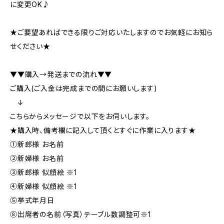
に変更OK♪
★ご要望あればできる限りご対応いたしますのでお気軽にお知ら
せください★
▼▼購入→発送までの流れ▼▼
ご購入(ご入金は完成までの間にお願いします)
↓
こちらからメッセージで以下をお伺いします。
★購入時、備考欄に記入して頂くとすぐに作業に入ります★
①新郎様 お名前
②新婦様 お名前
③新郎様 似顔絵 ※1
④新婦様 似顔絵 ※1
⑤挙式年月日
⑧出席者の名前（写真）テーブル数調整可※1