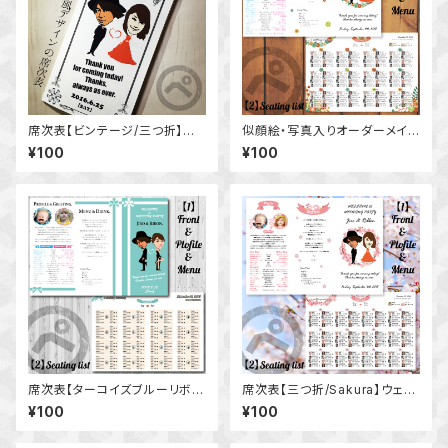
席次表【ビンテージ/三つ折】◆
似顔絵・写真入りオーダーメイド
ウェディング 結婚式 レトロ アン
席次表【三つ折り/ボタニカル】ウ
¥100
¥100
ティーク 似顔絵 写真入り オリ
ェディング 結婚式 リゾート 花★
ジナル メニュー表 プロフィール
送料無料
席次表【ターコイズブルーリボ
席次表【三つ折/Sakura】ウェデ
ン/三つ折】◆ウェディング 結婚
ィング 結婚式 桜 さくら 春 似顔
¥100
¥100
式 海外 似顔絵 写真入り オーダ
絵 写真入り オーダーメイド 春
ーメイド メニュー表 プロフィー
婚