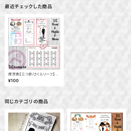
最近チェックした商品
席次表【三つ折/さくらリーフ】桜
ピンク ウェディング 結婚式 似
¥100
顔絵 写真入り オーダーメイド
春婚
同じカテゴリの商品