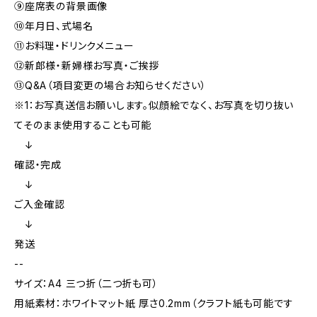
⑨座席表の背景画像
⑩年月日、式場名
⑪お料理・ドリンクメニュー
⑫新郎様・新婦様お写真・ご挨拶
⑬Q&A（項目変更の場合お知らせください）
※1：お写真送信お願いします。似顔絵でなく、お写真を切り抜い
てそのまま使用することも可能
↓
確認・完成
↓
ご入金確認
↓
発送
--
サイズ：A4 三つ折（二つ折も可）
用紙素材：ホワイトマット紙 厚さ0.2mm（クラフト紙も可能です