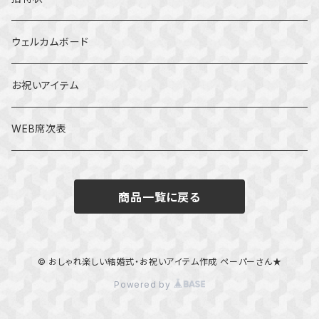
巻物タイプ
ビンテージ
ウェルカムボード
ティファニー風
リーフ
お祝いアイテム
ビンテージ
WEB席次表
和風
商品一覧に戻る
ボタニカル
リーフ
© おしゃれ楽しい結婚式・お祝いアイテム作成 ペーパーさん★
Powered by
パステル