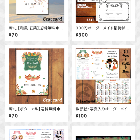
席札 【和風 紅葉】送料無料◆ウ
300円オーダーメイド招待状セ
ェディング 結婚式 和装
ット 4点 ビンテージデザイン★
¥70
¥300
送料無料◆シーリングワックス
風シール
席札 【ボタニカル】送料無料◆ウ
似顔絵・写真入りオーダーメイド
ェディング 結婚式 花
席次表【三つ折り/ボタニカル】ウ
¥70
¥100
ェディング 結婚式 リゾート 花★
送料無料