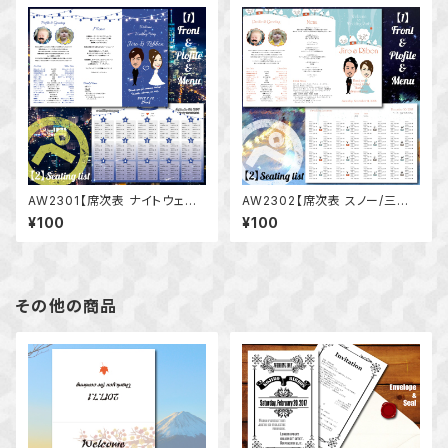
ル
AW2301【席次表 ナイトウェデ
AW2302【席次表 スノー/三つ
ィング/三つ折】◆夜の結婚式 ナ
折】◆雪 冬 結婚式 ホワイトウェ
¥100
¥100
イトウエディング レイト 夜婚 パ
ディング 似顔絵 写真 オーダー
ーティ 二次会 似顔絵 写真入り
メイド メニュー表 プロフィール
オーダーメイド
その他の商品